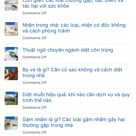
các
truyền
tác hại với sức khỏe
Việt
loại
bệnh
Nam
on
Comments Off
ong
và
Con
thường
cách
gián:
Nhện trong nhà: các loại, nhện có độc không
gặp,
phòng
các
đặc
và cách phòng tránh
chống
loại
điểm
on
Comments Off
thường
và
Nhện
gặp,
mức
trong
Thuật ngữ chuyên ngành diệt côn trùng
đặc
độ
nhà:
điểm
nguy
on
Comments Off
các
và
hiểm
Thuật
loại,
tác
ngữ
Bọ ve là gì? Cắn có sao không và cách diệt
nhện
hại
chuyên
có
trong nhà
với
ngành
độc
sức
on
Comments Off
diệt
không
khỏe
Bọ
côn
và
ve
trùng
Diệt muỗi hiệu quả: khi nào cần dịch vụ và quy
cách
là
trình thế nào
phòng
gì?
tránh
on
Comments Off
Cắn
Diệt
có
muỗi
Gặm nhấm là gì? Các loài gặm nhấm gây hại
sao
hiệu
không
thường gặp trong nhà
quả:
và
on
Comments Off
khi
cách