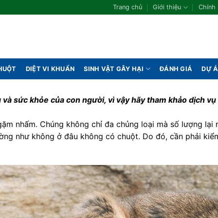
Trang chủ
Giới thiệu
Chính
CHUỘT
DIỆT VI KHUẨN
SINH VẬT GÂY HẠI
ĐÁNH GIÁ
DỰ 
và sức khỏe của con người, vì vậy hãy tham khảo dịch vụ k
ặm nhấm. Chúng không chỉ đa chủng loại mà số lượng lại rấ
dường như không ở đâu không có chuột. Do đó, cần phải kiểm