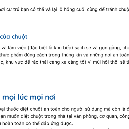
 nơi cư trú bạn có thể vá lại lỗ hổng cuối cùng để tránh chu
 của chuột
ở và làm việc (đặc biệt là khu bếp) sạch sẽ và gọn gàng, c
cả thực phẩm đúng cách trong thùng kín và những nơi an toà
ác, khu vực để rác thải càng xa càng tốt vì mùi hôi thối sẽ
 mọi lúc mọi nơi
ại thuốc diệt chuột an toàn cho người sử dụng mà còn là đ
bạn muốn diệt chuột trong nhà tại văn phòng, cơ quan, côn
u hoàn toàn có thể đáp ứng được.