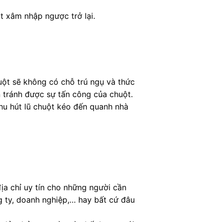
ột xâm nhập ngược trở lại.
huột sẽ không có chỗ trú ngụ và thức
n tránh được sự tấn công của chuột.
 thu hút lũ chuột kéo đến quanh nhà
ịa chỉ uy tín cho những người cần
g ty, doanh nghiệp,… hay bất cứ đâu