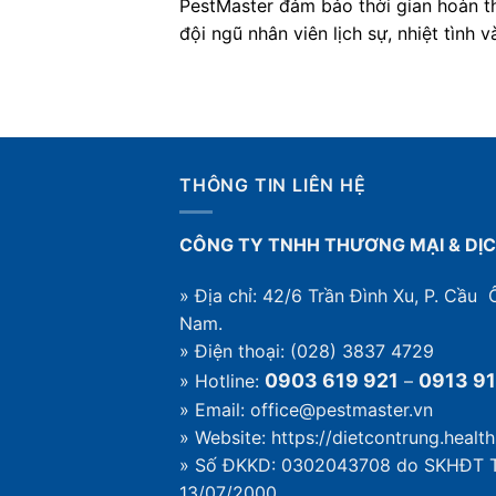
PestMaster đảm bảo thời gian hoàn t
đội ngũ nhân viên lịch sự, nhiệt tình 
THÔNG TIN LIÊN HỆ
CÔNG TY TNHH THƯƠNG MẠI & DỊC
» Địa chỉ: 42/6 Trần Đình Xu, P. Cầu
Nam.
» Điện thoại: (028) 3837 4729
0903 619 921
0913 91
» Hotline:
–
» Email: office@pestmaster.vn
» Website:
https://dietcontrung.health
» Số ĐKKD: 0302043708 do SKHĐT 
13/07/2000