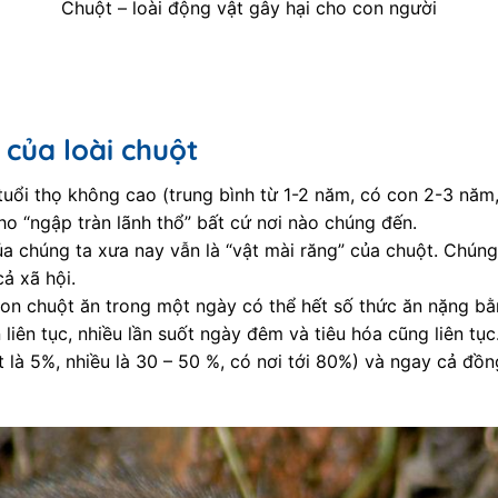
Chuột – loài động vật gây hại cho con người
 của loài chuột
tuổi thọ không cao (trung bình từ 1-2 năm, có con 2-3 năm,
ho “ngập tràn lãnh thổ” bất cứ nơi nào chúng đến.
 chúng ta xưa nay vẫn là “vật mài răng” của chuột. Chúng t
cả xã hội.
con chuột ăn trong một ngày có thể hết số thức ăn nặng bằ
liên tục, nhiều lần suốt ngày đêm và tiêu hóa cũng liên tục
t là 5%, nhiều là 30 – 50 %, có nơi tới 80%) và ngay cả đồ