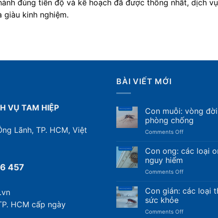
hành đúng tiến độ và kế hoạch đã được thống nhất, dịch vụ
và giàu kinh nghiệm.
BÀI VIẾT MỚI
H VỤ TAM HIỆP
Con muỗi: vòng đời,
phòng chống
 Ông Lãnh, TP. HCM, Việt
on
Comments Off
Con
muỗi:
Con ong: các loại 
vòng
nguy hiểm
đời,
6 457
on
Comments Off
các
Con
loại
ong:
Con gián: các loại 
muỗi
.vn
các
truyền
sức khỏe
TP. HCM cấp ngày
loại
bệnh
on
Comments Off
ong
và