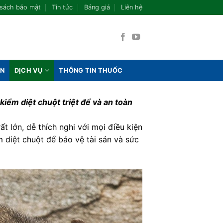
 sách bảo mật
Tin tức
Bảng giá
Liên hệ
ÁN
DỊCH VỤ
THÔNG TIN THUỐC
iểm diệt chuột triệt để và an toàn
t lớn, dễ thích nghi với mọi điều kiện
 diệt chuột để bảo vệ tài sản và sức