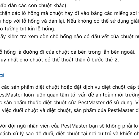
hấp dẫn các con chuột khác).
 chặn các lỗ hổng mà chuột hay đi vào bằng các miếng sợ
ù hợp với lỗ hổng và dán lại. Nếu không có thể sử dụng gi
 tường bịt kín lỗ hổng.
hãy kiểm tra xem còn chỗ hổng nào có dấu vết của chuột n
 lỗ hổng là đường đi của chuột cả bên trong lẫn bên ngoài.
duy nhất cho chuột có thể thoát thân ở bước thứ 2.
ại
các sản phẩm diệt chuột hoặc đặt dịch vụ diệt chuột cấp 
estMaster luôn luôn quan tâm tới vấn đề an toàn môi trườn
 sản phẩm thuốc diệt chuột của PestMaster để sử dụng. Với
ng việc đuổi chuột và diệt chuột, sản phẩm của PestMaster 
 Với đội ngũ nhân viên của PestMaster bạn sẽ không phải lo
ách xử lý sao để đuổi, diệt chuột tại nơi cư trú và khiến 