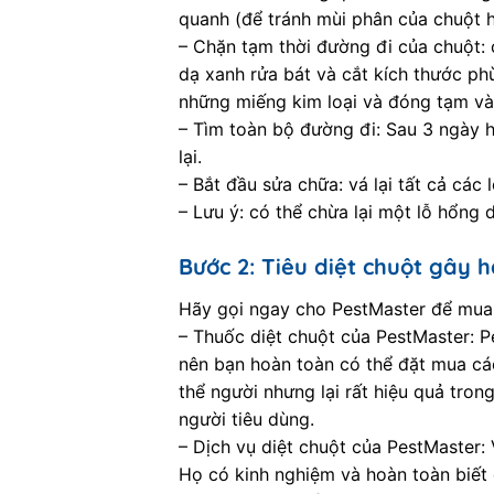
quanh (để tránh mùi phân của chuột 
– Chặn tạm thời đường đi của chuột:
dạ xanh rửa bát và cắt kích thước ph
những miếng kim loại và đóng tạm vào
– Tìm toàn bộ đường đi: Sau 3 ngày 
lại.
– Bắt đầu sửa chữa: vá lại tất cả các
– Lưu ý: có thể chừa lại một lỗ hổng 
Bước 2: Tiêu diệt chuột gây h
Hãy gọi ngay cho PestMaster để mua 
– Thuốc diệt chuột của PestMaster: P
nên bạn hoàn toàn có thể đặt mua các
thể người nhưng lại rất hiệu quả tro
người tiêu dùng.
– Dịch vụ diệt chuột của PestMaster:
Họ có kinh nghiệm và hoàn toàn biết c