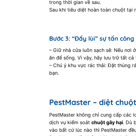
trong thời gian về sau.
Sau khi tiêu diệt hoàn toàn chuột tại
Bước 3: “Đẩy lùi” sự tấn công
– Giữ nhà cửa luôn sạch sẽ: Nếu nơi 
ăn để sống. Vì vậy, hãy lưu trữ tất 
– Chú ý khu vực rác thải: Đặt thùng r
bạn.
PestMaster – diệt chuột
PestMaster không chỉ cung cấp các lo
dịch vụ kiểm soát
chuột gây hại
. Dù 
vào bất cứ lúc nào thì PestMaster đề