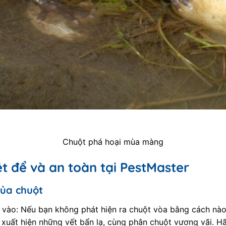
Chuột phá hoại mùa màng
ệt để và an toàn tại PestMaster
của chuột
 vào: Nếu bạn không phát hiện ra chuột vòa bằng cách nào 
xuất hiện những vết bẩn lạ, cùng phân chuột vương vãi. H