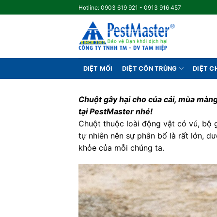
Skip
Hotline: 0903 619 921 - 0913 916 457
to
content
DIỆT MỐI
DIỆT CÔN TRÙNG
DIỆT 
Chuột gây hại cho của cải, mùa màng 
tại PestMaster nhé!
Chuột thuộc loài động vật có vú, bộ g
tự nhiên nên sự phân bố là rất lớn, 
khỏe của mỗi chúng ta.