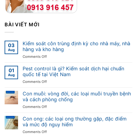
BÀI VIẾT MỚI
Kiểm soát côn trùng định kỳ cho nhà máy, nhà
03
hàng và kho hàng
Aug
on
Comments Off
Kiểm
soát
Pest control là gì? Kiểm soát dịch hại chuẩn
01
côn
quốc tế tại Việt Nam
Aug
trùng
on
Comments Off
định
Pest
kỳ
control
Con muỗi: vòng đời, các loại muỗi truyền bệnh
cho
là
nhà
và cách phòng chống
gì?
máy,
on
Comments Off
Kiểm
nhà
Con
soát
hàng
muỗi:
Con ong: các loại ong thường gặp, đặc điểm
dịch
và
vòng
hại
và mức độ nguy hiểm
kho
đời,
chuẩn
hàng
on
Comments Off
các
quốc
Con