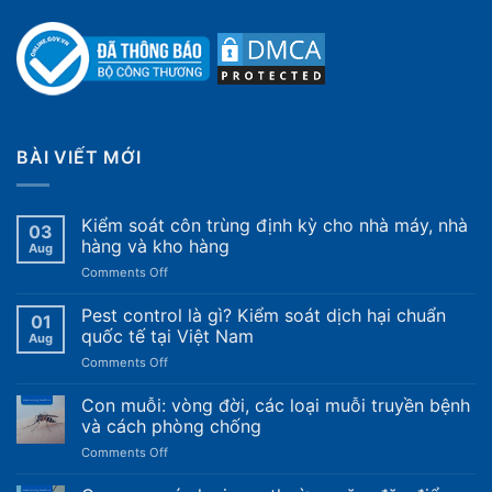
BÀI VIẾT MỚI
Kiểm soát côn trùng định kỳ cho nhà máy, nhà
03
hàng và kho hàng
Aug
on
Comments Off
Kiểm
soát
Pest control là gì? Kiểm soát dịch hại chuẩn
01
côn
quốc tế tại Việt Nam
Aug
trùng
on
Comments Off
định
Pest
kỳ
control
Con muỗi: vòng đời, các loại muỗi truyền bệnh
cho
là
nhà
và cách phòng chống
gì?
máy,
on
Comments Off
Kiểm
nhà
Con
soát
hàng
muỗi: