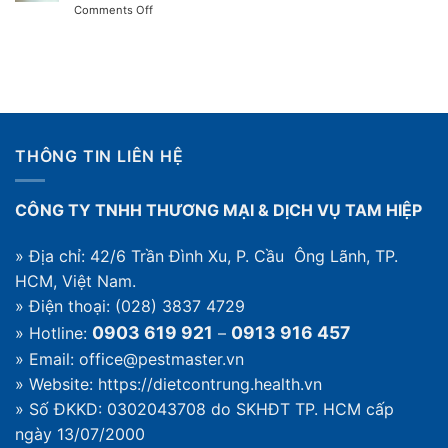
on
Comments Off
khi
cách
Gặm
nào
diệt
nhấm
cần
trong
là
dịch
nhà
gì?
vụ
Các
và
loài
quy
gặm
trình
nhấm
thế
THÔNG TIN LIÊN HỆ
gây
nào
hại
thường
CÔNG TY TNHH THƯƠNG MẠI & DỊCH VỤ TAM HIỆP
gặp
trong
nhà
» Địa chỉ: 42/6 Trần Đình Xu, P. Cầu Ông Lãnh, TP.
HCM, Việt Nam.
» Điện thoại: (028) 3837 4729
0903 619 921
0913 916 457
» Hotline:
–
» Email: office@pestmaster.vn
» Website:
https://dietcontrung.health.vn
» Số ĐKKD: 0302043708 do SKHĐT TP. HCM cấp
ngày 13/07/2000