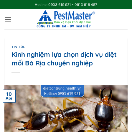
Skip
Hotline: 0903 619 921 - 0913 916 457
to
content
TIN TỨC
Kinh nghiệm lựa chọn dịch vụ diệt
mối Bà Rịa chuyên nghiệp
10
Apr