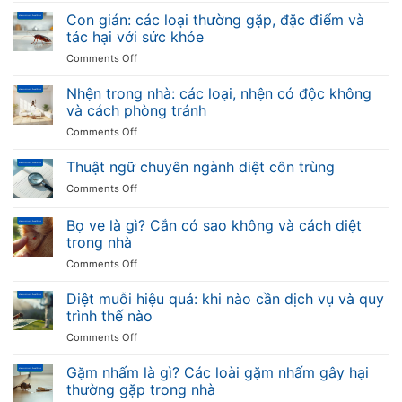
loại
tế
ong:
Con gián: các loại thường gặp, đặc điểm và
muỗi
tại
các
truyền
tác hại với sức khỏe
Việt
loại
bệnh
Nam
on
Comments Off
ong
và
Con
thường
cách
gián:
Nhện trong nhà: các loại, nhện có độc không
gặp,
phòng
các
đặc
và cách phòng tránh
chống
loại
điểm
on
Comments Off
thường
và
Nhện
gặp,
mức
trong
Thuật ngữ chuyên ngành diệt côn trùng
đặc
độ
nhà:
điểm
nguy
on
Comments Off
các
và
hiểm
Thuật
loại,
tác
ngữ
Bọ ve là gì? Cắn có sao không và cách diệt
nhện
hại
chuyên
có
trong nhà
với
ngành
độc
sức
on
Comments Off
diệt
không
khỏe
Bọ
côn
và
ve
trùng
Diệt muỗi hiệu quả: khi nào cần dịch vụ và quy
cách
là
trình thế nào
phòng
gì?
tránh
on
Comments Off
Cắn
Diệt
có
muỗi
Gặm nhấm là gì? Các loài gặm nhấm gây hại
sao
hiệu
không
thường gặp trong nhà
quả:
và