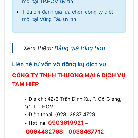
mối tại TP.HCM uy tín
Tiêu chí đánh giá lựa chọn công ty diệt
mối tại Vũng Tàu uy tín
Xem thêm:
Bảng giá tổng hợp
Liên hệ tư vấn và đăng ký dịch vụ
CÔNG TY TNHH THƯƠNG MẠI & DỊCH VỤ
TAM HIỆP
» Địa chỉ: 42/6 Trần Đình Xu, P. Cô Giang,
Q.1, TP. HCM
» Điện thoại: (028) 3837 4729
0903619921
» Hotline:
–
0964482768
0938467712
–