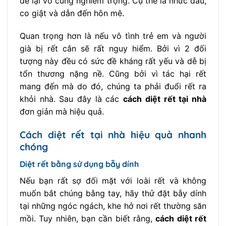
để lại vô cùng nghiêm trọng. Cụ thể là nhức đầu,
co giật và dẫn đến hôn mê.
Quan trọng hơn là nếu vô tình trẻ em và người
già bị rết cắn sẽ rất nguy hiểm. Bởi vì 2 đối
tượng này đều có sức đề kháng rất yếu và dễ bị
tổn thương nặng nề. Cũng bởi vì tác hại rết
mang đến mà do đó, chúng ta phải đuổi rết ra
khỏi nhà. Sau đây là các
cách diệt rết tại nhà
đơn giản mà hiệu quả.
Cách diệt rết tại nhà hiệu quả nhanh
chóng
Diệt rết bằng sử dụng bẫy dính
Nếu bạn rất sợ đối mặt với loài rết và không
muốn bắt chúng bằng tay, hãy thử đặt bẫy dính
tại những ngóc ngách, khe hở nơi rết thường săn
mồi. Tuy nhiên, bạn cần biết rằng,
cách diệt rết