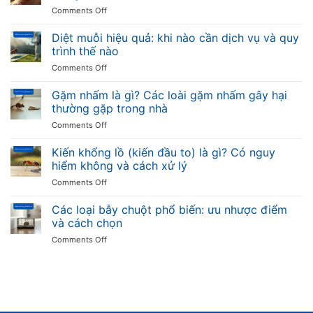
độc
sức
on
Comments Off
diệt
không
khỏe
Bọ
côn
và
ve
trùng
Diệt muỗi hiệu quả: khi nào cần dịch vụ và quy
cách
là
trình thế nào
phòng
gì?
tránh
on
Comments Off
Cắn
Diệt
có
muỗi
Gặm nhấm là gì? Các loài gặm nhấm gây hại
sao
hiệu
không
thường gặp trong nhà
quả:
và
on
Comments Off
khi
cách
Gặm
nào
diệt
nhấm
Kiến khổng lồ (kiến đầu to) là gì? Có nguy
cần
trong
là
dịch
hiểm không và cách xử lý
nhà
gì?
vụ
on
Comments Off
Các
và
Kiến
loài
quy
khổng
Các loại bẫy chuột phổ biến: ưu nhược điểm
gặm
trình
lồ
nhấm
và cách chọn
thế
(kiến
gây
nào
on
Comments Off
đầu
hại
Các
to)
thường
loại
là
gặp
bẫy
gì?
trong
chuột
Có
nhà
phổ
nguy
biến:
hiểm