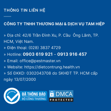
ưu
không
nhược
và
THÔNG TIN LIÊN HỆ
điểm
cách
và
xử
cách
lý
CÔNG TY TNHH THƯƠNG MẠI & DỊCH VỤ TAM HIỆP
chọn
» Địa chỉ: 42/6 Trần Đình Xu, P. Cầu Ông Lãnh, TP.
HCM, Việt Nam.
» Điện thoại: (028) 3837 4729
0903 619 921
0913 916 457
» Hotline:
–
» Email: office@pestmaster.vn
» Website:
https://dietcontrung.health.vn
» Số ĐKKD: 0302043708 do SKHĐT TP. HCM cấp
ngày 13/07/2000