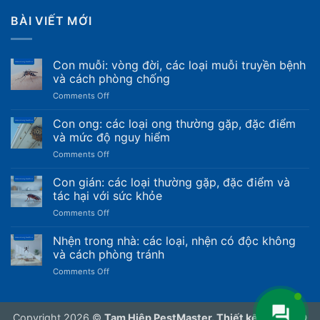
BÀI VIẾT MỚI
Con muỗi: vòng đời, các loại muỗi truyền bệnh
và cách phòng chống
on
Comments Off
Con
muỗi:
Con ong: các loại ong thường gặp, đặc điểm
vòng
và mức độ nguy hiểm
đời,
on
Comments Off
các
Con
loại
ong:
Con gián: các loại thường gặp, đặc điểm và
muỗi
các
truyền
tác hại với sức khỏe
loại
bệnh
on
Comments Off
ong
và
Con
thường
cách
gián:
Nhện trong nhà: các loại, nhện có độc không
gặp,
phòng
các
đặc
và cách phòng tránh
chống
loại
điểm
on
Comments Off
thường
và
Nhện
gặp,
mức
trong
đặc
độ
nhà:
điểm
nguy
Copyright 2026 ©
Tam Hiệp PestMaster. Thiết kế web, SEO
các