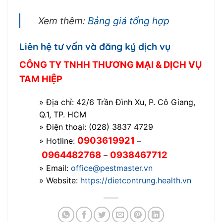
Xem thêm:
Bảng giá tổng hợp
Liên hệ tư vấn và đăng ký dịch vụ
CÔNG TY TNHH THƯƠNG MẠI & DỊCH VỤ
TAM HIỆP
» Địa chỉ: 42/6 Trần Đình Xu, P. Cô Giang,
Q.1, TP. HCM
» Điện thoại: (028) 3837 4729
0903619921
» Hotline:
–
0964482768
0938467712
–
» Email:
office@pestmaster.vn
» Website:
https://dietcontrung.health.vn