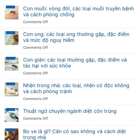
Con muỗi: vòng đời, các loại muỗi truyền bệnh
và cách phòng chống
on
Comments Off
Con
muỗi:
Con ong: các loại ong thường gặp, đặc điểm
vòng
và mức độ nguy hiểm
đời,
on
Comments Off
các
Con
loại
ong:
Con gián: các loại thường gặp, đặc điểm và
muỗi
các
truyền
tác hại với sức khỏe
loại
bệnh
on
Comments Off
ong
và
Con
thường
cách
gián:
Nhện trong nhà: các loại, nhện có độc không
gặp,
phòng
các
đặc
và cách phòng tránh
chống
loại
điểm
on
Comments Off
thường
và
Nhện
gặp,
mức
trong
Thuật ngữ chuyên ngành diệt côn trùng
đặc
độ
nhà:
điểm
nguy
on
Comments Off
các
và
hiểm
Thuật
loại,
tác
ngữ
Bọ ve là gì? Cắn có sao không và cách diệt
nhện
hại
chuyên
có
trong nhà
với
ngành