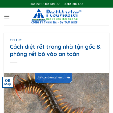
Skip
Hotline: 0903 619 921 - 0913 916 457
to
content
TIN TỨC
Cách diệt rết trong nhà tận gốc &
phòng rết bò vào an toàn
06
May