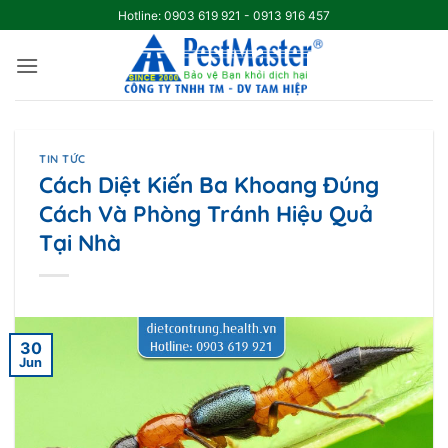
Skip
Hotline: 0903 619 921 - 0913 916 457
to
content
TIN TỨC
Cách Diệt Kiến Ba Khoang Đúng
Cách Và Phòng Tránh Hiệu Quả
Tại Nhà
30
Jun