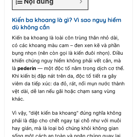
Nội dung
Kiến ba khoang là gì? Vì sao nguy hiểm
dù không cắn
Kiến ba khoang là loài côn trùng thân nhỏ dài,
có các khoang màu cam – đen xen kẽ và phần
bụng nhọn (nên còn gọi là kiến đuôi nhọn). Điều
khiến chúng nguy hiểm không phải vết cắn, mà
là
pederin
— một độc tố nằm trong dịch cơ thể.
Khi kiến bị đập nát trên da, độc tố tiết ra gây
viêm da tiếp xúc: da đỏ, rát, nổi mụn nước thành
vệt dài, dễ lan nếu gãi hoặc chạm sang vùng
khác.
Vì vậy, "diệt kiến ba khoang" đúng nghĩa không
phải là đập cho chết ngay tại chỗ như với muỗi
hay gián, mà là loại bỏ chúng khỏi không gian
sống một cách an toàn và ngăn chúng quay lại.