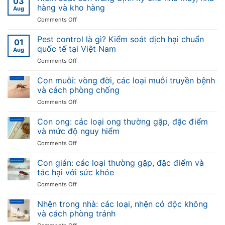
03
hàng và kho hàng
Aug
on
Comments Off
Kiểm
soát
Pest control là gì? Kiểm soát dịch hại chuẩn
01
côn
quốc tế tại Việt Nam
Aug
trùng
on
Comments Off
định
Pest
kỳ
control
Con muỗi: vòng đời, các loại muỗi truyền bệnh
cho
là
nhà
và cách phòng chống
gì?
máy,
on
Comments Off
Kiểm
nhà
Con
soát
hàng
muỗi:
Con ong: các loại ong thường gặp, đặc điểm
dịch
và
vòng
hại
và mức độ nguy hiểm
kho
đời,
chuẩn
hàng
on
Comments Off
các
quốc
Con
loại
tế
ong:
Con gián: các loại thường gặp, đặc điểm và
muỗi
tại
các
truyền
tác hại với sức khỏe
Việt
loại
bệnh
Nam
on
Comments Off
ong
và
Con
thường
cách
gián:
Nhện trong nhà: các loại, nhện có độc không
gặp,
phòng
các
đặc
và cách phòng tránh
chống
loại
điểm
on