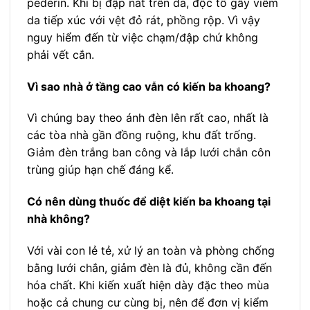
pederin. Khi bị đập nát trên da, độc tố gây viêm
da tiếp xúc với vệt đỏ rát, phồng rộp. Vì vậy
nguy hiểm đến từ việc chạm/đập chứ không
phải vết cắn.
Vì sao nhà ở tầng cao vẫn có kiến ba khoang?
Vì chúng bay theo ánh đèn lên rất cao, nhất là
các tòa nhà gần đồng ruộng, khu đất trống.
Giảm đèn trắng ban công và lắp lưới chắn côn
trùng giúp hạn chế đáng kể.
Có nên dùng thuốc để diệt kiến ba khoang tại
nhà không?
Với vài con lẻ tẻ, xử lý an toàn và phòng chống
bằng lưới chắn, giảm đèn là đủ, không cần đến
hóa chất. Khi kiến xuất hiện dày đặc theo mùa
hoặc cả chung cư cùng bị, nên để đơn vị kiểm