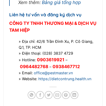
Xem thêm:
Bảng giá tổng hợp
Liên hệ tư vấn và đăng ký dịch vụ
CÔNG TY TNHH THƯƠNG MẠI & DỊCH VỤ
TAM HIỆP
» Địa chỉ: 42/6 Trần Đình Xu, P. Cô Giang,
Q.1, TP. HCM
» Điện thoại: (028) 3837 4729
0903619921
» Hotline:
–
0964482768
0938467712
–
» Email:
office@pestmaster.vn
» Website:
https://dietcontrung.health.vn