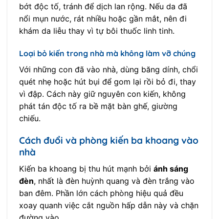
bớt độc tố, tránh để dịch lan rộng. Nếu da đã
nổi mụn nước, rát nhiều hoặc gần mắt, nên đi
khám da liễu thay vì tự bôi thuốc linh tinh.
Loại bỏ kiến trong nhà mà không làm vỡ chúng
Với những con đã vào nhà, dùng băng dính, chổi
quét nhẹ hoặc hút bụi để gom lại rồi bỏ đi, thay
vì đập. Cách này giữ nguyên con kiến, không
phát tán độc tố ra bề mặt bàn ghế, giường
chiếu.
Cách đuổi và phòng kiến ba khoang vào
nhà
Kiến ba khoang bị thu hút mạnh bởi
ánh sáng
đèn
, nhất là đèn huỳnh quang và đèn trắng vào
ban đêm. Phần lớn cách phòng hiệu quả đều
xoay quanh việc cắt nguồn hấp dẫn này và chặn
đường vào.