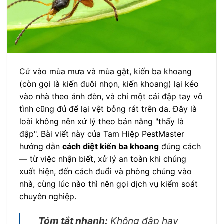
Cứ vào mùa mưa và mùa gặt, kiến ba khoang
(còn gọi là kiến đuôi nhọn, kiến khoang) lại kéo
vào nhà theo ánh đèn, và chỉ một cái đập tay vô
tình cũng đủ để lại vệt bỏng rát trên da. Đây là
loài không nên xử lý theo bản năng "thấy là
đập". Bài viết này của Tam Hiệp PestMaster
hướng dẫn
cách diệt kiến ba khoang
đúng cách
— từ việc nhận biết, xử lý an toàn khi chúng
xuất hiện, đến cách đuổi và phòng chúng vào
nhà, cùng lúc nào thì nên gọi dịch vụ kiểm soát
chuyên nghiệp.
Tóm tắt nhanh:
Không đập hay