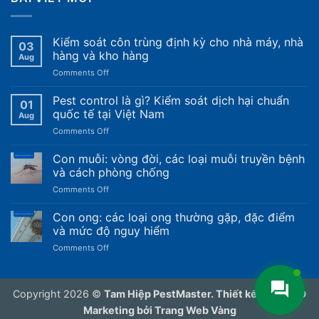
Kiểm soát côn trùng định kỳ cho nhà máy, nhà
03
hàng và kho hàng
Aug
on
Comments Off
Kiểm
soát
Pest control là gì? Kiểm soát dịch hại chuẩn
01
côn
quốc tế tại Việt Nam
Aug
trùng
on
Comments Off
định
Pest
kỳ
control
Con muỗi: vòng đời, các loại muỗi truyền bệnh
cho
là
nhà
và cách phòng chống
gì?
máy,
on
Comments Off
Kiểm
nhà
Con
soát
hàng
muỗi:
Con ong: các loại ong thường gặp, đặc điểm
dịch
và
vòng
hại
và mức độ nguy hiểm
kho
đời,
chuẩn
hàng
on
Comments Off
các
quốc
Con
loại
tế
ong:
muỗi
tại
các
truyền
Việt
Copyright 2026 ©
Tam Hiệp PestMaster. Thiết kế web, SEO
loại
bệnh
Nam
ong
Marketing bởi Trang Web Vàng
và