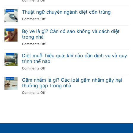
Comments Off
thường
và
Nhện
gặp,
mức
trong
Thuật ngữ chuyên ngành diệt côn trùng
đặc
độ
nhà:
điểm
nguy
on
Comments Off
các
và
hiểm
Thuật
loại,
tác
ngữ
Bọ ve là gì? Cắn có sao không và cách diệt
nhện
hại
chuyên
có
trong nhà
với
ngành
độc
sức
on
Comments Off
diệt
không
khỏe
Bọ
côn
và
ve
trùng
Diệt muỗi hiệu quả: khi nào cần dịch vụ và quy
cách
là
trình thế nào
phòng
gì?
tránh
on
Comments Off
Cắn
Diệt
có
muỗi
Gặm nhấm là gì? Các loài gặm nhấm gây hại
sao
hiệu
không
thường gặp trong nhà
quả:
và
on
Comments Off
khi
cách
Gặm
nào
diệt
nhấm
cần
trong
là
dịch
nhà
gì?
vụ
Các
và
loài
quy
gặm
trình
nhấm