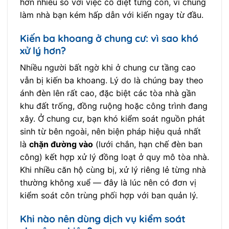
hơn nhiều so với việc cố diệt từng con, vì chúng
làm nhà bạn kém hấp dẫn với kiến ngay từ đầu.
Kiến ba khoang ở chung cư: vì sao khó
xử lý hơn?
Nhiều người bất ngờ khi ở chung cư tầng cao
vẫn bị kiến ba khoang. Lý do là chúng bay theo
ánh đèn lên rất cao, đặc biệt các tòa nhà gần
khu đất trống, đồng ruộng hoặc công trình đang
xây. Ở chung cư, bạn khó kiểm soát nguồn phát
sinh từ bên ngoài, nên biện pháp hiệu quả nhất
là
chặn đường vào
(lưới chắn, hạn chế đèn ban
công) kết hợp xử lý đồng loạt ở quy mô tòa nhà.
Khi nhiều căn hộ cùng bị, xử lý riêng lẻ từng nhà
thường không xuể — đây là lúc nên có đơn vị
kiểm soát côn trùng phối hợp với ban quản lý.
Khi nào nên dùng dịch vụ kiểm soát