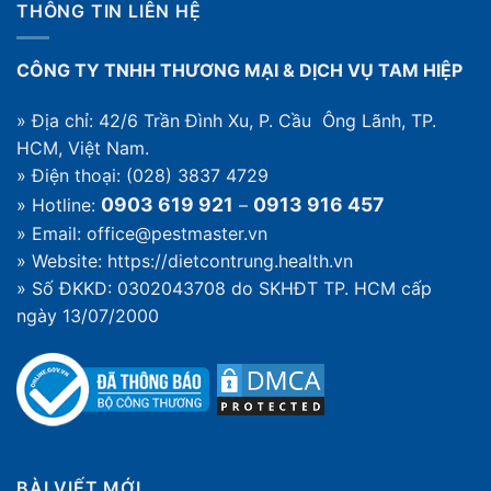
thế
THÔNG TIN LIÊN HỆ
gây
nào
hại
thường
CÔNG TY TNHH THƯƠNG MẠI & DỊCH VỤ TAM HIỆP
gặp
trong
nhà
» Địa chỉ: 42/6 Trần Đình Xu, P. Cầu Ông Lãnh, TP.
HCM, Việt Nam.
» Điện thoại: (028) 3837 4729
0903 619 921
0913 916 457
» Hotline:
–
» Email: office@pestmaster.vn
» Website:
https://dietcontrung.health.vn
» Số ĐKKD: 0302043708 do SKHĐT TP. HCM cấp
ngày 13/07/2000
BÀI VIẾT MỚI