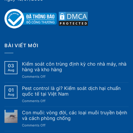
BÀI VIẾT MỚI
Kiểm soát côn trùng định kỳ cho nhà máy, nhà
03
hàng và kho hàng
Aug
on
Comments Off
Kiểm
soát
Pest control là gì? Kiểm soát dịch hại chuẩn
01
côn
quốc tế tại Việt Nam
Aug
trùng
on
Comments Off
định
Pest
kỳ
control
Con muỗi: vòng đời, các loại muỗi truyền bệnh
cho
là
nhà
và cách phòng chống
gì?
máy,
on
Comments Off
Kiểm
nhà
Con
soát
hàng