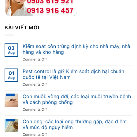
BÀI VIẾT MỚI
Kiểm soát côn trùng định kỳ cho nhà máy, nhà
03
hàng và kho hàng
Aug
on
Comments Off
Kiểm
soát
Pest control là gì? Kiểm soát dịch hại chuẩn
01
côn
quốc tế tại Việt Nam
Aug
trùng
on
Comments Off
định
Pest
kỳ
control
Con muỗi: vòng đời, các loại muỗi truyền bệnh
cho
là
nhà
và cách phòng chống
gì?
máy,
on
Comments Off
Kiểm
nhà
Con
soát
hàng
muỗi:
Con ong: các loại ong thường gặp, đặc điểm
dịch
và
vòng
hại
và mức độ nguy hiểm
kho
đời,
chuẩn
hàng
on
Comments Off
các
quốc