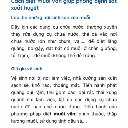
Cách diệt muỗi vằn giúp phòng bệnh sốt
xuất huyết
Loại bỏ những nơi sinh sản của muỗi
Đậy kín các dụng cụ chứa nước, thường xuyên
thay rửa dụng cụ chứa nước, thả cá vào nơi
chứa nước lớn như chum, vại,… để diệt lăng
quăng, bọ gậy, đặt bát có muỗi ở chân giường,
tủ, trạm,… để muỗi không thể đẻ trứng.
Giữ gìn vệ sinh
Vệ sinh nơi ở, nơi làm việc, nhà xưởng sản xuất
sạch sẽ, khô ráo, thoáng mát. Tiến hành phát
quang bụi rậm, thu gom các loại rác thải xung
quanh nơi làm việc, lật úp các dụng cụ chứa
nước để hạn chế nước đọng. Tiến hành các
phương pháp diệt
muỗi vằn
: phun thuốc, thắp
hương muỗi, sử dụng tinh dầu sả,…