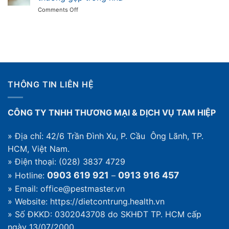
quả:
và
on
Comments Off
khi
cách
Gặm
nào
diệt
nhấm
cần
trong
là
dịch
nhà
gì?
vụ
Các
và
loài
quy
gặm
trình
nhấm
thế
THÔNG TIN LIÊN HỆ
gây
nào
hại
thường
CÔNG TY TNHH THƯƠNG MẠI & DỊCH VỤ TAM HIỆP
gặp
trong
nhà
» Địa chỉ: 42/6 Trần Đình Xu, P. Cầu Ông Lãnh, TP.
HCM, Việt Nam.
» Điện thoại: (028) 3837 4729
0903 619 921
0913 916 457
» Hotline:
–
» Email: office@pestmaster.vn
» Website:
https://dietcontrung.health.vn
» Số ĐKKD: 0302043708 do SKHĐT TP. HCM cấp
ngày 13/07/2000