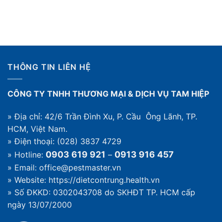
Gặm
nào
diệt
nhấm
cần
trong
là
dịch
nhà
gì?
vụ
Các
và
loài
quy
gặm
trình
nhấm
thế
THÔNG TIN LIÊN HỆ
gây
nào
hại
thường
CÔNG TY TNHH THƯƠNG MẠI & DỊCH VỤ TAM HIỆP
gặp
trong
nhà
» Địa chỉ: 42/6 Trần Đình Xu, P. Cầu Ông Lãnh, TP.
HCM, Việt Nam.
» Điện thoại: (028) 3837 4729
0903 619 921
0913 916 457
» Hotline:
–
» Email: office@pestmaster.vn
» Website:
https://dietcontrung.health.vn
» Số ĐKKD: 0302043708 do SKHĐT TP. HCM cấp
ngày 13/07/2000