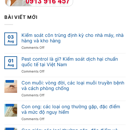
BÀI VIẾT MỚI
Kiểm soát côn trùng định kỳ cho nhà máy, nhà
03
hàng và kho hàng
Aug
on
Comments Off
Kiểm
soát
Pest control là gì? Kiểm soát dịch hại chuẩn
01
côn
quốc tế tại Việt Nam
Aug
trùng
on
Comments Off
định
Pest
kỳ
control
Con muỗi: vòng đời, các loại muỗi truyền bệnh
cho
là
nhà
và cách phòng chống
gì?
máy,
on
Comments Off
Kiểm
nhà
Con
soát
hàng
muỗi:
Con ong: các loại ong thường gặp, đặc điểm
dịch
và
vòng
hại
và mức độ nguy hiểm
kho
đời,
chuẩn
hàng
on
Comments Off
các
quốc
Con
loại
tế
ong:
muỗi