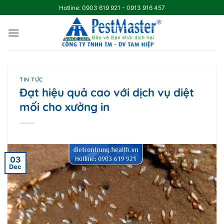
Skip
Hotline: 0903 619 921 - 0913 916 457
to
content
TIN TỨC
Đạt hiệu quả cao với dịch vụ diệt
mối cho xưởng in
03
Dec