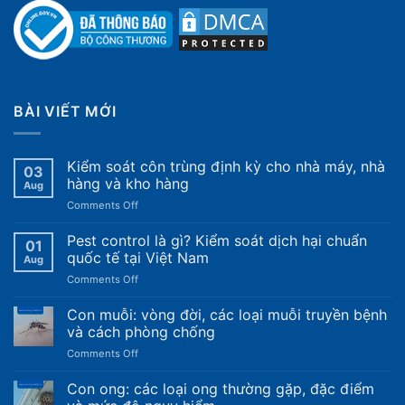
BÀI VIẾT MỚI
Kiểm soát côn trùng định kỳ cho nhà máy, nhà
03
hàng và kho hàng
Aug
on
Comments Off
Kiểm
soát
Pest control là gì? Kiểm soát dịch hại chuẩn
01
côn
quốc tế tại Việt Nam
Aug
trùng
on
Comments Off
định
Pest
kỳ
control
Con muỗi: vòng đời, các loại muỗi truyền bệnh
cho
là
nhà
và cách phòng chống
gì?
máy,
on
Comments Off
Kiểm
nhà
Con
soát
hàng
muỗi:
Con ong: các loại ong thường gặp, đặc điểm
dịch
và
vòng
hại
kho