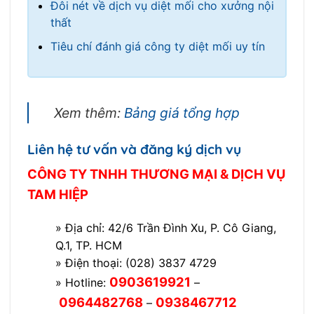
Đôi nét về dịch vụ diệt mối cho xưởng nội
thất
Tiêu chí đánh giá công ty diệt mối uy tín
Xem thêm:
Bảng giá tổng hợp
Liên hệ tư vấn và đăng ký dịch vụ
CÔNG TY TNHH THƯƠNG MẠI & DỊCH VỤ
TAM HIỆP
» Địa chỉ: 42/6 Trần Đình Xu, P. Cô Giang,
Q.1, TP. HCM
» Điện thoại: (028) 3837 4729
0903619921
» Hotline:
–
0964482768
0938467712
–