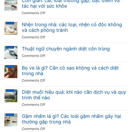
Con gián: các loại thường gặp, đặc điểm và
tại
các
truyền
tác hại với sức khỏe
Việt
loại
bệnh
Nam
on
Comments Off
ong
và
Con
thường
cách
gián:
Nhện trong nhà: các loại, nhện có độc không
gặp,
phòng
các
đặc
và cách phòng tránh
chống
loại
điểm
on
Comments Off
thường
và
Nhện
gặp,
mức
trong
Thuật ngữ chuyên ngành diệt côn trùng
đặc
độ
nhà:
điểm
nguy
on
Comments Off
các
và
hiểm
Thuật
loại,
tác
ngữ
Bọ ve là gì? Cắn có sao không và cách diệt
nhện
hại
chuyên
có
trong nhà
với
ngành
độc
sức
on
Comments Off
diệt
không
khỏe
Bọ
côn
và
ve
trùng
Diệt muỗi hiệu quả: khi nào cần dịch vụ và quy
cách
là
trình thế nào
phòng
gì?
tránh
on
Comments Off
Cắn
Diệt
có
muỗi
Gặm nhấm là gì? Các loài gặm nhấm gây hại
sao
hiệu
không
thường gặp trong nhà
quả:
và
on
Comments Off
khi
cách