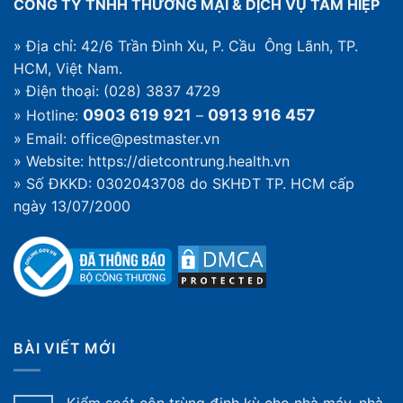
CÔNG TY TNHH THƯƠNG MẠI & DỊCH VỤ TAM HIỆP
gặp
trong
nhà
» Địa chỉ: 42/6 Trần Đình Xu, P. Cầu Ông Lãnh, TP.
HCM, Việt Nam.
» Điện thoại: (028) 3837 4729
0903 619 921
0913 916 457
» Hotline:
–
» Email: office@pestmaster.vn
» Website:
https://dietcontrung.health.vn
» Số ĐKKD: 0302043708 do SKHĐT TP. HCM cấp
ngày 13/07/2000
BÀI VIẾT MỚI