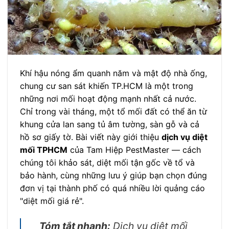
Khí hậu nóng ẩm quanh năm và mật độ nhà ống,
chung cư san sát khiến TP.HCM là một trong
những nơi mối hoạt động mạnh nhất cả nước.
Chỉ trong vài tháng, một tổ mối đất có thể ăn từ
khung cửa lan sang tủ âm tường, sàn gỗ và cả
hồ sơ giấy tờ. Bài viết này giới thiệu
dịch vụ diệt
mối TPHCM
của Tam Hiệp PestMaster — cách
chúng tôi khảo sát, diệt mối tận gốc về tổ và
bảo hành, cùng những lưu ý giúp bạn chọn đúng
đơn vị tại thành phố có quá nhiều lời quảng cáo
"diệt mối giá rẻ".
Tóm tắt nhanh:
Dịch vụ diệt mối