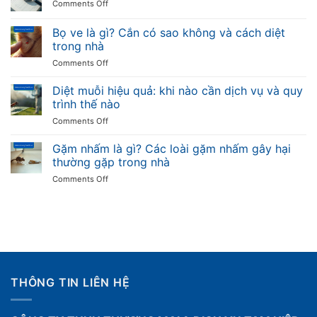
on
Comments Off
các
và
hiểm
Thuật
loại,
tác
ngữ
Bọ ve là gì? Cắn có sao không và cách diệt
nhện
hại
chuyên
có
trong nhà
với
ngành
độc
sức
on
Comments Off
diệt
không
khỏe
Bọ
côn
và
ve
trùng
Diệt muỗi hiệu quả: khi nào cần dịch vụ và quy
cách
là
trình thế nào
phòng
gì?
tránh
on
Comments Off
Cắn
Diệt
có
muỗi
Gặm nhấm là gì? Các loài gặm nhấm gây hại
sao
hiệu
không
thường gặp trong nhà
quả:
và
on
Comments Off
khi
cách
Gặm
nào
diệt
nhấm
cần
trong
là
dịch
nhà
gì?
vụ
Các
và
loài
quy
gặm
trình
nhấm
thế
THÔNG TIN LIÊN HỆ
gây
nào
hại
thường