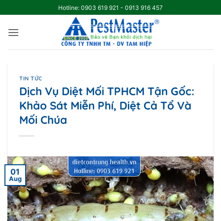
Skip
Hotline: 0903 619 921 - 0913 916 457
to
content
TIN TỨC
Dịch Vụ Diệt Mối TPHCM Tận Gốc:
Khảo Sát Miễn Phí, Diệt Cả Tổ Và
Mối Chúa
01
Aug