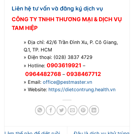
Liên hệ tư vấn và đăng ký dịch vụ
CÔNG TY TNHH THƯƠNG MẠI & DỊCH VỤ
TAM HIỆP
» Địa chỉ: 42/6 Trần Đình Xu, P. Cô Giang,
Q.1, TP. HCM
» Điện thoại: (028) 3837 4729
0903619921
» Hotline:
–
0964482768
0938467712
–
» Email:
office@pestmaster.vn
» Website:
https://dietcontrung.health.vn
Làm thế nào để diệt ruồi
Đâu là dịch vụ khử trùng