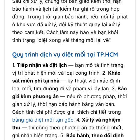
Sau khi xử lý, chúng tôi bàn giao kèm thời hạn
bảo hành và lịch tái kiểm tra ghi rõ trong hợp
đồng. Trong thời gian bảo hành, nếu mối tái phát
ở khu vực đã xử lý, đội kỹ thuật quay lại xử lý
theo cam kết. Cách làm này bảo vệ bạn khỏi
tình trạng "diệt xong vài tháng mối lại về".
Quy trình dịch vụ diệt mối tại TP.HCM
1.
Tiếp nhận và đặt lịch
— bạn mô tả tình trạng,
vị trí phát hiện mối và loại công trình. 2.
Khảo
sát miễn phí tại nhà
— kỹ thuật viên xác định
loại mối, tìm đường đi và phạm vi lây lan. 3.
Báo
giá kèm phương án
— nêu rõ phương pháp, thời
gian xử lý, thời hạn bảo hành bằng văn bản.
Cách tính chi phí được giải thích chi tiết trong
bảng giá diệt mối tận gốc
. 4.
Xử lý và nghiệm
thu
— thi công theo phương án đã thống nhất,
ghi nhận hiện trạng. 5.
Bảo hành, theo dõi định