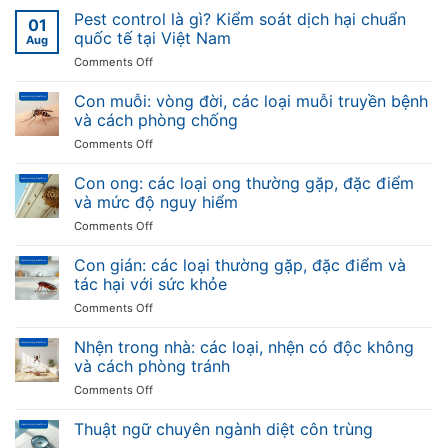
soát
Pest control là gì? Kiểm soát dịch hại chuẩn
01
côn
quốc tế tại Việt Nam
Aug
trùng
on
Comments Off
định
Pest
kỳ
control
Con muỗi: vòng đời, các loại muỗi truyền bệnh
cho
là
nhà
và cách phòng chống
gì?
máy,
on
Comments Off
Kiểm
nhà
Con
soát
hàng
muỗi:
Con ong: các loại ong thường gặp, đặc điểm
dịch
và
vòng
hại
và mức độ nguy hiểm
kho
đời,
chuẩn
hàng
on
Comments Off
các
quốc
Con
loại
tế
ong:
Con gián: các loại thường gặp, đặc điểm và
muỗi
tại
các
truyền
tác hại với sức khỏe
Việt
loại
bệnh
Nam
on
Comments Off
ong
và
Con
thường
cách
gián:
Nhện trong nhà: các loại, nhện có độc không
gặp,
phòng
các
đặc
và cách phòng tránh
chống
loại
điểm
on
Comments Off
thường
và
Nhện
gặp,
mức
trong
Thuật ngữ chuyên ngành diệt côn trùng
đặc
độ
nhà:
điểm
nguy