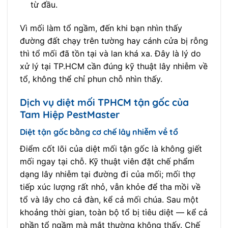
từ đầu.
Vì mối làm tổ ngầm, đến khi bạn nhìn thấy
đường đất chạy trên tường hay cánh cửa bị rỗng
thì tổ mối đã tồn tại và lan khá xa. Đây là lý do
xử lý tại TP.HCM cần đúng kỹ thuật lây nhiễm về
tổ, không thể chỉ phun chỗ nhìn thấy.
Dịch vụ diệt mối TPHCM tận gốc của
Tam Hiệp PestMaster
Diệt tận gốc bằng cơ chế lây nhiễm về tổ
Điểm cốt lõi của diệt mối tận gốc là không giết
mối ngay tại chỗ. Kỹ thuật viên đặt chế phẩm
dạng lây nhiễm tại đường đi của mối; mối thợ
tiếp xúc lượng rất nhỏ, vẫn khỏe để tha mồi về
tổ và lây cho cả đàn, kể cả mối chúa. Sau một
khoảng thời gian, toàn bộ tổ bị tiêu diệt — kể cả
phần tổ ngầm mà mắt thường không thấy. Chế