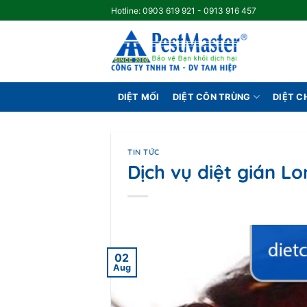
Skip
Hotline: 0903 619 921 - 0913 916 457
to
content
DIỆT MỐI
DIỆT CÔN TRÙNG
DIỆT 
TIN TỨC
Dịch vụ diệt gián L
02
Aug