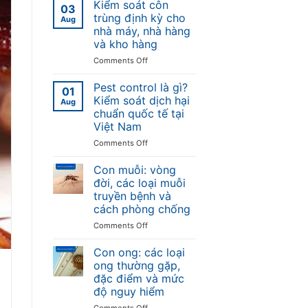
Kiểm soát côn
03
trùng định kỳ cho
Aug
nhà máy, nhà hàng
và kho hàng
on
Comments Off
Kiểm
soát
Pest control là gì?
01
côn
Kiểm soát dịch hại
Aug
trùng
chuẩn quốc tế tại
định
Việt Nam
kỳ
cho
on
Comments Off
nhà
Pest
máy,
control
Con muỗi: vòng
nhà
là
đời, các loại muỗi
hàng
gì?
truyền bệnh và
và
Kiểm
cách phòng chống
kho
soát
hàng
dịch
on
Comments Off
hại
Con
chuẩn
muỗi:
Con ong: các loại
quốc
vòng
ong thường gặp,
tế
đời,
đặc điểm và mức
tại
các
độ nguy hiểm
Việt
loại
Nam
muỗi
on
Comments Off