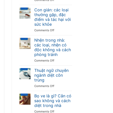
truyền
Con
bệnh
ong:
Con gián: các loại
và
các
thường gặp, đặc
cách
loại
điểm và tác hại với
phòng
ong
sức khỏe
chống
thường
gặp,
on
Comments Off
đặc
Con
điểm
gián:
Nhện trong nhà:
và
các
các loại, nhện có
mức
loại
độc không và cách
độ
thường
phòng tránh
nguy
gặp,
hiểm
đặc
on
Comments Off
điểm
Nhện
và
trong
Thuật ngữ chuyên
tác
nhà:
ngành diệt côn
hại
các
trùng
với
loại,
sức
on
Comments Off
nhện
khỏe
Thuật
có
ngữ
độc
Bọ ve là gì? Cắn có
chuyên
không
sao không và cách
ngành
và
diệt trong nhà
diệt
cách
on
Comments Off
côn
phòng