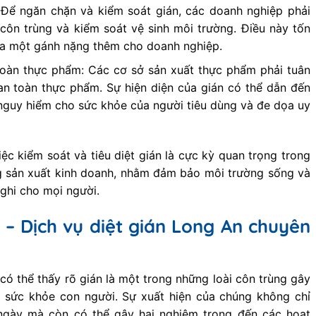
: Để ngăn chặn và kiểm soát gián, các doanh nghiệp phải
côn trùng và kiểm soát vệ sinh môi trường. Điều này tốn
 ra một gánh nặng thêm cho doanh nghiệp.
toàn thực phẩm: Các cơ sở sản xuất thực phẩm phải tuân
an toàn thực phẩm. Sự hiện diện của gián có thể dẫn đến
nguy hiểm cho sức khỏe của người tiêu dùng và đe dọa uy
ệc kiểm soát và tiêu diệt gián là cực kỳ quan trọng trong
g sản xuất kinh doanh, nhằm đảm bảo môi trường sống và
nghi cho mọi người.
– Dịch vụ diệt gián Long An chuyên
 có thể thấy rõ gián là một trong những loài côn trùng gây
o sức khỏe con người. Sự xuất hiện của chúng không chỉ
gày mà còn có thể gây hại nghiêm trọng đến các hoạt