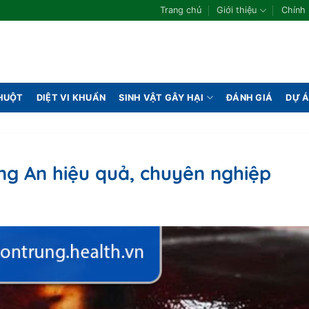
Trang chủ
Giới thiệu
Chính
CHUỘT
DIỆT VI KHUẨN
SINH VẬT GÂY HẠI
ĐÁNH GIÁ
DỰ 
ong An hiệu quả, chuyên nghiệp