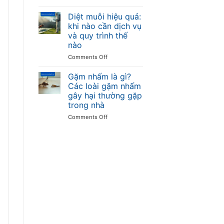
Bọ
trùng
tránh
ve
Diệt muỗi hiệu quả:
là
khi nào cần dịch vụ
gì?
và quy trình thế
Cắn
nào
có
sao
on
Comments Off
không
Diệt
và
muỗi
Gặm nhấm là gì?
cách
hiệu
Các loài gặm nhấm
diệt
quả:
gây hại thường gặp
trong
khi
trong nhà
nhà
nào
cần
on
Comments Off
dịch
Gặm
vụ
nhấm
và
là
quy
gì?
trình
Các
thế
loài
nào
gặm
nhấm
gây
hại
thường
gặp