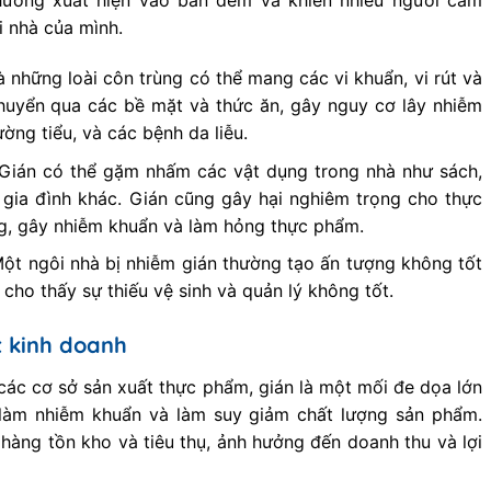
hường xuất hiện vào ban đêm và khiến nhiều người cảm
i nhà của mình.
 những loài côn trùng có thể mang các vi khuẩn, vi rút và
huyển qua các bề mặt và thức ăn, gây nguy cơ lây nhiễm
ờng tiểu, và các bệnh da liễu.
Gián có thể gặm nhấm các vật dụng trong nhà như sách,
 gia đình khác. Gián cũng gây hại nghiêm trọng cho thực
, gây nhiễm khuẩn và làm hỏng thực phẩm.
Một ngôi nhà bị nhiễm gián thường tạo ấn tượng không tốt
 cho thấy sự thiếu vệ sinh và quản lý không tốt.
t kinh doanh
các cơ sở sản xuất thực phẩm, gián là một mối đe dọa lớn
 làm nhiễm khuẩn và làm suy giảm chất lượng sản phẩm.
 hàng tồn kho và tiêu thụ, ảnh hưởng đến doanh thu và lợi