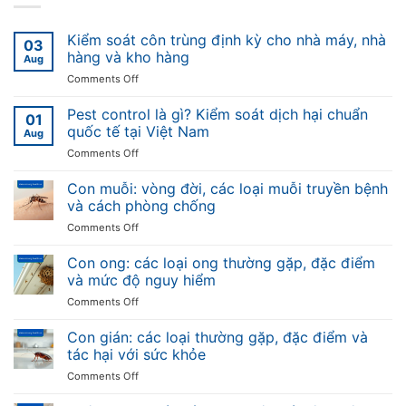
Kiểm soát côn trùng định kỳ cho nhà máy, nhà
03
hàng và kho hàng
Aug
on
Comments Off
Kiểm
soát
Pest control là gì? Kiểm soát dịch hại chuẩn
01
côn
quốc tế tại Việt Nam
Aug
trùng
on
Comments Off
định
Pest
kỳ
control
Con muỗi: vòng đời, các loại muỗi truyền bệnh
cho
là
nhà
và cách phòng chống
gì?
máy,
on
Comments Off
Kiểm
nhà
Con
soát
hàng
muỗi:
Con ong: các loại ong thường gặp, đặc điểm
dịch
và
vòng
hại
và mức độ nguy hiểm
kho
đời,
chuẩn
hàng
on
Comments Off
các
quốc
Con
loại
tế
ong:
Con gián: các loại thường gặp, đặc điểm và
muỗi
tại
các
truyền
tác hại với sức khỏe
Việt
loại
bệnh
Nam
on
Comments Off
ong
và
Con
thường
cách
gián: