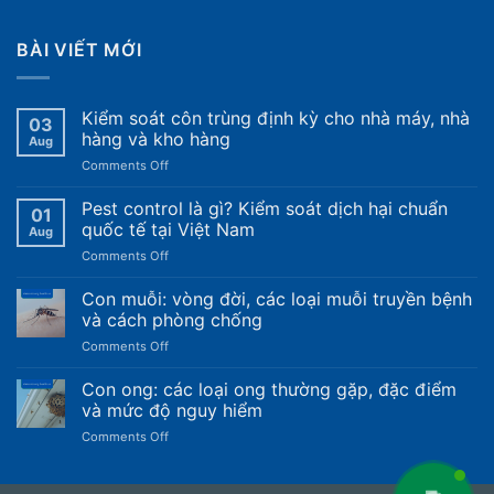
BÀI VIẾT MỚI
Kiểm soát côn trùng định kỳ cho nhà máy, nhà
03
hàng và kho hàng
Aug
on
Comments Off
Kiểm
soát
Pest control là gì? Kiểm soát dịch hại chuẩn
01
côn
quốc tế tại Việt Nam
Aug
trùng
on
Comments Off
định
Pest
kỳ
control
Con muỗi: vòng đời, các loại muỗi truyền bệnh
cho
là
nhà
và cách phòng chống
gì?
máy,
on
Comments Off
Kiểm
nhà
Con
soát
hàng
muỗi:
Con ong: các loại ong thường gặp, đặc điểm
dịch
và
vòng
hại
và mức độ nguy hiểm
kho
đời,
chuẩn
hàng
on
Comments Off
các
quốc
Con
loại
tế
ong:
muỗi
tại
các