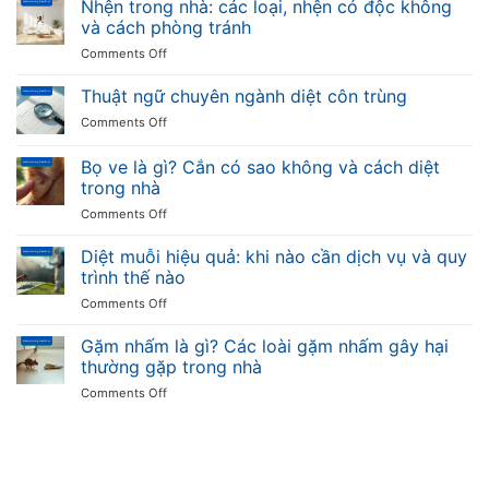
Nhện trong nhà: các loại, nhện có độc không
gặp,
phòng
các
đặc
và cách phòng tránh
chống
loại
điểm
on
Comments Off
thường
và
Nhện
gặp,
mức
trong
Thuật ngữ chuyên ngành diệt côn trùng
đặc
độ
nhà:
điểm
nguy
on
Comments Off
các
và
hiểm
Thuật
loại,
tác
ngữ
Bọ ve là gì? Cắn có sao không và cách diệt
nhện
hại
chuyên
có
trong nhà
với
ngành
độc
sức
on
Comments Off
diệt
không
khỏe
Bọ
côn
và
ve
trùng
Diệt muỗi hiệu quả: khi nào cần dịch vụ và quy
cách
là
trình thế nào
phòng
gì?
tránh
on
Comments Off
Cắn
Diệt
có
muỗi
Gặm nhấm là gì? Các loài gặm nhấm gây hại
sao
hiệu
không
thường gặp trong nhà
quả:
và
on
Comments Off
khi
cách
Gặm
nào
diệt
nhấm
cần
trong
là
dịch
nhà
gì?
vụ
Các
và