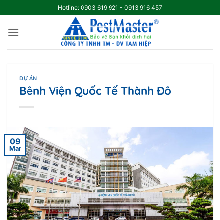
Skip
Hotline: 0903 619 921 - 0913 916 457
to
content
DỰ ÁN
Bênh Viện Quốc Tế Thành Đô
09
Mar