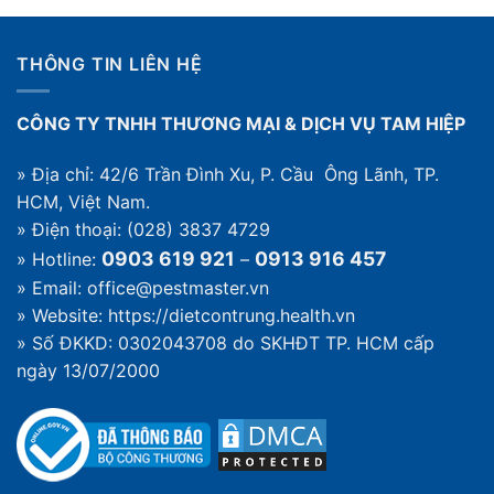
loài
quy
gặm
trình
nhấm
thế
THÔNG TIN LIÊN HỆ
gây
nào
hại
thường
CÔNG TY TNHH THƯƠNG MẠI & DỊCH VỤ TAM HIỆP
gặp
trong
nhà
» Địa chỉ: 42/6 Trần Đình Xu, P. Cầu Ông Lãnh, TP.
HCM, Việt Nam.
» Điện thoại: (028) 3837 4729
0903 619 921
0913 916 457
» Hotline:
–
» Email: office@pestmaster.vn
» Website:
https://dietcontrung.health.vn
» Số ĐKKD: 0302043708 do SKHĐT TP. HCM cấp
ngày 13/07/2000