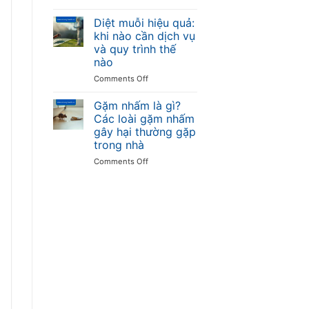
Bọ
trùng
tránh
ve
Diệt muỗi hiệu quả:
là
khi nào cần dịch vụ
gì?
và quy trình thế
Cắn
nào
có
sao
on
Comments Off
không
Diệt
và
muỗi
Gặm nhấm là gì?
cách
hiệu
Các loài gặm nhấm
diệt
quả:
gây hại thường gặp
trong
khi
trong nhà
nhà
nào
cần
on
Comments Off
dịch
Gặm
vụ
nhấm
và
là
quy
gì?
trình
Các
thế
loài
nào
gặm
nhấm
gây
hại
thường
gặp