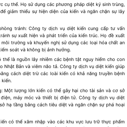
ực cụ thể. Họ sử dụng các phương pháp diệt ký sinh trùng,
 để giảm thiểu sự hiện diện của kiến và ngăn chặn sự lây
hòng tránh: Công ty dịch vụ diệt kiến cung cấp tư vấn
ánh sự xuất hiện và phát triển của kiến trúc. Họ đề xuất
i môi trường và khuyến nghị sử dụng các loại hóa chất an
kiểm soát và không bị ảnh hưởng.
ó thể là nguồn lây nhiễm các bệnh tật nguy hiểm cho con
o Nhật Bản và viêm não tả. Công ty dịch vụ diệt kiến giúp
ằng cách diệt trừ các loài kiến có khả năng truyền bệnh
 kiến.
g: Một lượng lớn kiến có thể gây hại cho tài sản và cơ sở
điện, máy móc và thiết bị điện tử. Công ty dịch vụ diệt
 sở hạ tầng bằng cách tiêu diệt và ngăn chặn sự phá hoại
iến có thể xâm nhập vào các khu vực lưu trữ thực phẩm