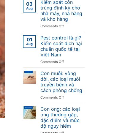
Kiểm soát côn
03
trùng định kỳ cho
Aug
nhà máy, nhà hàng
và kho hàng
on
Comments Off
Kiểm
soát
Pest control là gì?
01
côn
Kiểm soát dịch hại
Aug
trùng
chuẩn quốc tế tại
định
Việt Nam
kỳ
cho
on
Comments Off
nhà
Pest
máy,
control
Con muỗi: vòng
nhà
là
đời, các loại muỗi
hàng
gì?
truyền bệnh và
và
Kiểm
cách phòng chống
kho
soát
hàng
dịch
on
Comments Off
hại
Con
chuẩn
muỗi:
Con ong: các loại
quốc
vòng
ong thường gặp,
tế
đời,
đặc điểm và mức
tại
các
độ nguy hiểm
Việt
loại
Nam
muỗi
on
Comments Off