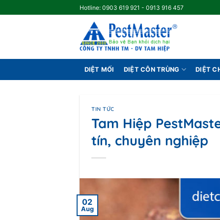
Skip
Hotline: 0903 619 921 - 0913 916 457
to
content
DIỆT MỐI
DIỆT CÔN TRÙNG
DIỆT 
TIN TỨC
Tam Hiệp PestMaster
tín, chuyên nghiệp
02
Aug