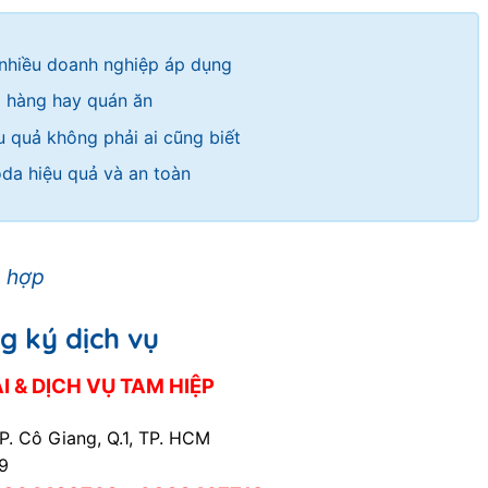
 nhiều doanh nghiệp áp dụng
à hàng hay quán ăn
u quả không phải ai cũng biết
oda hiệu quả và an toàn
g hợp
g ký dịch vụ
 & DỊCH VỤ TAM HIỆP
 P. Cô Giang, Q.1, TP. HCM
29