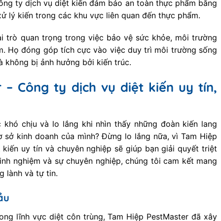
ông ty dịch vụ diệt kiến đảm bảo an toàn thực phẩm bằng
xử lý kiến trong các khu vực liên quan đến thực phẩm.
ai trò quan trọng trong việc bảo vệ sức khỏe, môi trường
m. Họ đóng góp tích cực vào việc duy trì môi trường sống
à không bị ảnh hưởng bởi kiến trúc.
– Công ty dịch vụ diệt kiến uy tín,
 khó chịu và lo lắng khi nhìn thấy những đoàn kiến lang
 sở kinh doanh của mình? Đừng lo lắng nữa, vì Tam Hiệp
 kiến uy tín và chuyên nghiệp sẽ giúp bạn giải quyết triệt
 kinh nghiệm và sự chuyên nghiệp, chúng tôi cam kết mang
 lành và tự tin.
ầu
ong lĩnh vực diệt côn trùng, Tam Hiệp PestMaster đã xây