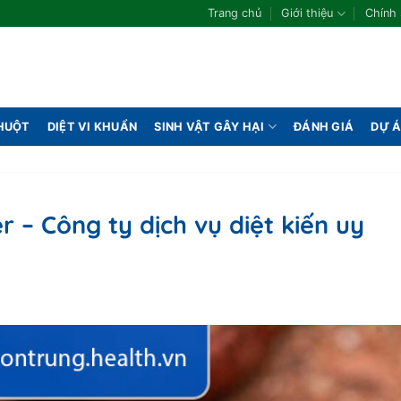
Trang chủ
Giới thiệu
Chính
CHUỘT
DIỆT VI KHUẨN
SINH VẬT GÂY HẠI
ĐÁNH GIÁ
DỰ 
 – Công ty dịch vụ diệt kiến uy