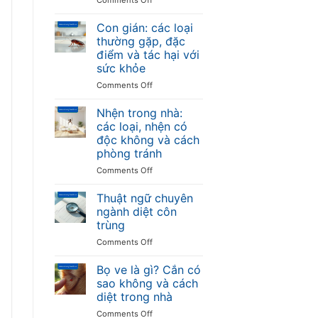
truyền
Con
bệnh
ong:
Con gián: các loại
và
các
thường gặp, đặc
cách
loại
điểm và tác hại với
phòng
ong
sức khỏe
chống
thường
gặp,
on
Comments Off
đặc
Con
điểm
gián:
Nhện trong nhà:
và
các
các loại, nhện có
mức
loại
độc không và cách
độ
thường
phòng tránh
nguy
gặp,
hiểm
đặc
on
Comments Off
điểm
Nhện
và
trong
Thuật ngữ chuyên
tác
nhà:
ngành diệt côn
hại
các
trùng
với
loại,
sức
on
Comments Off
nhện
khỏe
Thuật
có
ngữ
độc
Bọ ve là gì? Cắn có
chuyên
không
sao không và cách
ngành
và
diệt trong nhà
diệt
cách
on
Comments Off
côn
phòng