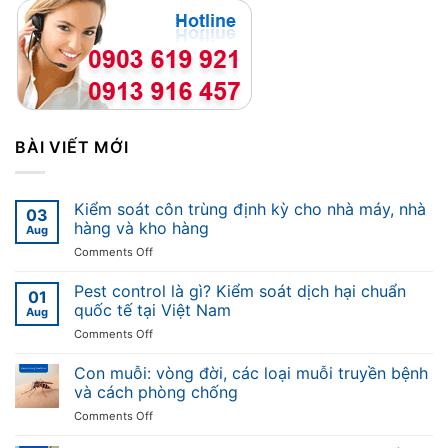
BÀI VIẾT MỚI
Kiểm soát côn trùng định kỳ cho nhà máy, nhà
03
hàng và kho hàng
Aug
on
Comments Off
Kiểm
soát
Pest control là gì? Kiểm soát dịch hại chuẩn
01
côn
quốc tế tại Việt Nam
Aug
trùng
on
Comments Off
định
Pest
kỳ
control
Con muỗi: vòng đời, các loại muỗi truyền bệnh
cho
là
nhà
và cách phòng chống
gì?
máy,
on
Comments Off
Kiểm
nhà
Con
soát
hàng