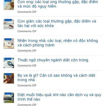
muỗi:
Con ong: các loại ong thường gặp, đặc điểm
dịch
và
vòng
hại
và mức độ nguy hiểm
kho
đời,
chuẩn
hàng
on
Comments Off
các
quốc
Con
loại
tế
ong:
Con gián: các loại thường gặp, đặc điểm và
muỗi
tại
các
truyền
tác hại với sức khỏe
Việt
loại
bệnh
Nam
on
Comments Off
ong
và
Con
thường
cách
gián:
Nhện trong nhà: các loại, nhện có độc không
gặp,
phòng
các
đặc
và cách phòng tránh
chống
loại
điểm
on
Comments Off
thường
và
Nhện
gặp,
mức
trong
Thuật ngữ chuyên ngành diệt côn trùng
đặc
độ
nhà:
điểm
nguy
on
Comments Off
các
và
hiểm
Thuật
loại,
tác
ngữ
Bọ ve là gì? Cắn có sao không và cách diệt
nhện
hại
chuyên
có
trong nhà
với
ngành
độc
sức
on
Comments Off
diệt
không
khỏe
Bọ
côn
và
ve
trùng
Diệt muỗi hiệu quả: khi nào cần dịch vụ và quy
cách
là
trình thế nào
phòng
gì?
tránh
on
Comments Off
Cắn