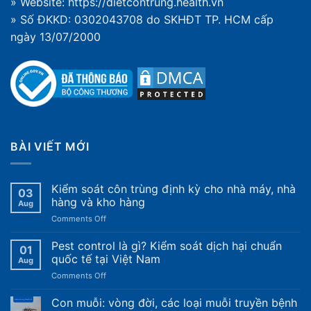
» Website:
https://dietcontrung.health.vn
» Số ĐKKD: 0302043708 do SKHĐT TP. HCM cấp
ngày 13/07/2000
BÀI VIẾT MỚI
Kiểm soát côn trùng định kỳ cho nhà máy, nhà
03
hàng và kho hàng
Aug
on
Comments Off
Kiểm
soát
Pest control là gì? Kiểm soát dịch hại chuẩn
01
côn
quốc tế tại Việt Nam
Aug
trùng
on
Comments Off
định
Pest
kỳ
control
Con muỗi: vòng đời, các loại muỗi truyền bệnh
cho
là