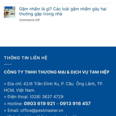
Diệt
có
muỗi
Gặm nhấm là gì? Các loài gặm nhấm gây hại
sao
hiệu
không
thường gặp trong nhà
quả:
và
on
Comments Off
khi
cách
Gặm
nào
diệt
nhấm
cần
trong
là
dịch
nhà
gì?
vụ
Các
và
loài
quy
gặm
trình
nhấm
thế
THÔNG TIN LIÊN HỆ
gây
nào
hại
thường
CÔNG TY TNHH THƯƠNG MẠI & DỊCH VỤ TAM HIỆP
gặp
trong
nhà
» Địa chỉ: 42/6 Trần Đình Xu, P. Cầu Ông Lãnh, TP.
HCM, Việt Nam.
» Điện thoại: (028) 3837 4729
0903 619 921
0913 916 457
» Hotline:
–
» Email: office@pestmaster.vn