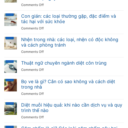
đời,
chuẩn
hàng
on
Comments Off
các
quốc
Con
loại
tế
ong:
Con gián: các loại thường gặp, đặc điểm và
muỗi
tại
các
truyền
tác hại với sức khỏe
Việt
loại
bệnh
Nam
on
Comments Off
ong
và
Con
thường
cách
gián:
Nhện trong nhà: các loại, nhện có độc không
gặp,
phòng
các
đặc
và cách phòng tránh
chống
loại
điểm
on
Comments Off
thường
và
Nhện
gặp,
mức
trong
Thuật ngữ chuyên ngành diệt côn trùng
đặc
độ
nhà:
điểm
nguy
on
Comments Off
các
và
hiểm
Thuật
loại,
tác
ngữ
Bọ ve là gì? Cắn có sao không và cách diệt
nhện
hại
chuyên
có
trong nhà
với
ngành
độc
sức
on
Comments Off
diệt
không
khỏe
Bọ
côn
và
ve
trùng
Diệt muỗi hiệu quả: khi nào cần dịch vụ và quy
cách
là
trình thế nào
phòng
gì?
tránh
on
Comments Off
Cắn
Diệt
có
muỗi
sao