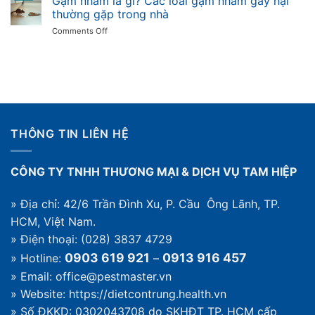
Gặm nhấm là gì? Các loài gặm nhấm gây hại
hiệu
không
thường gặp trong nhà
quả:
và
on
Comments Off
khi
cách
Gặm
nào
diệt
nhấm
cần
trong
là
dịch
nhà
gì?
vụ
Các
và
loài
quy
gặm
trình
nhấm
thế
THÔNG TIN LIÊN HỆ
gây
nào
hại
thường
CÔNG TY TNHH THƯƠNG MẠI & DỊCH VỤ TAM HIỆP
gặp
trong
nhà
» Địa chỉ: 42/6 Trần Đình Xu, P. Cầu Ông Lãnh, TP.
HCM, Việt Nam.
» Điện thoại: (028) 3837 4729
0903 619 921
0913 916 457
» Hotline:
–
» Email: office@pestmaster.vn
» Website:
https://dietcontrung.health.vn
» Số ĐKKD: 0302043708 do SKHĐT TP. HCM cấp