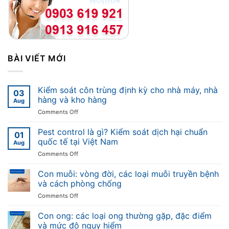
BÀI VIẾT MỚI
Kiểm soát côn trùng định kỳ cho nhà máy, nhà
03
hàng và kho hàng
Aug
on
Comments Off
Kiểm
soát
Pest control là gì? Kiểm soát dịch hại chuẩn
01
côn
quốc tế tại Việt Nam
Aug
trùng
on
Comments Off
định
Pest
kỳ
control
Con muỗi: vòng đời, các loại muỗi truyền bệnh
cho
là
nhà
và cách phòng chống
gì?
máy,
on
Comments Off
Kiểm
nhà
Con
soát
hàng
muỗi:
Con ong: các loại ong thường gặp, đặc điểm
dịch
và
vòng
hại
và mức độ nguy hiểm
kho