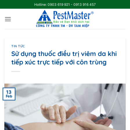
Skip
Hotline: 0903 619 921 - 0913 916 457
to
content
TIN TỨC
Sử dụng thuốc điều trị viêm da khi
tiếp xúc trực tiếp với côn trùng
13
Feb