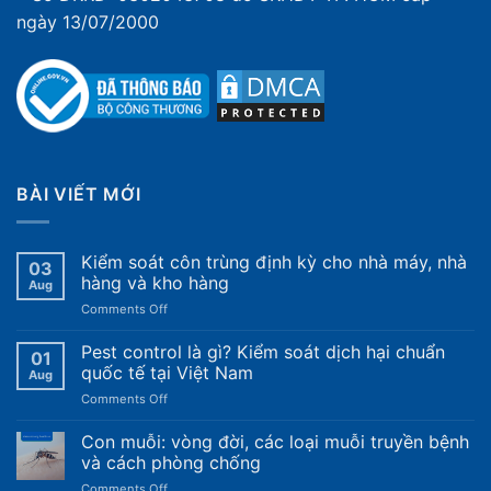
ngày 13/07/2000
BÀI VIẾT MỚI
Kiểm soát côn trùng định kỳ cho nhà máy, nhà
03
hàng và kho hàng
Aug
on
Comments Off
Kiểm
soát
Pest control là gì? Kiểm soát dịch hại chuẩn
01
côn
quốc tế tại Việt Nam
Aug
trùng
on
Comments Off
định
Pest
kỳ
control
Con muỗi: vòng đời, các loại muỗi truyền bệnh
cho
là
nhà
và cách phòng chống
gì?
máy,
on
Comments Off
Kiểm